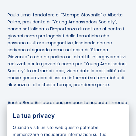
Paulo Lima, fondatore di “Stampa Giovanile” e Alberta
Pelino, presidente di “Young Ambassadors Society”,
hanno sottolineato l’importanza di mettere al centro i
giovani come protagonisti delle tematiche che
possono risultare impegnative, lasciando che ne
scrivano al riguardo come nel caso di “Stampa
Giovanile” o che ne parlino nei dibattiti intergovernativi
realizzati per la gioventù come per “Young Amassadors
Society”. In entrambi i casi, viene data la possibilità alle
nuove generazioni di essere informati su tematiche di
rilevanza e, allo stesso tempo, prenderne parte.
Anche Bene Assicurazioni, per quanto riguarda il mondo
dell’informazione dei giovani nel settore assicurativo,
La tua privacy
svolge un ruolo importante. Infatti, spesso l’ambito
assicurativo non è semplice da comprendere e le
Quando visiti un sito web questo potrebbe
università spesso offrono corsi teorici, ma per il lavoro
memorizzare o recuperare informazioni sul tuo