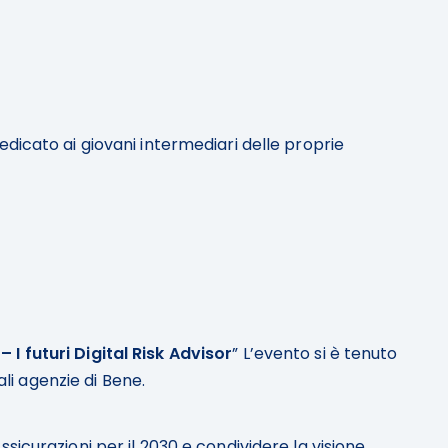
dicato ai giovani intermediari delle proprie
I futuri Digital Risk Advisor
” L’evento si è tenuto
ali agenzie di Bene.
icurazioni per il 2030 e condividere la visione