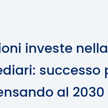
oni investe nell
ediari: successo 
nsando al 2030 – 