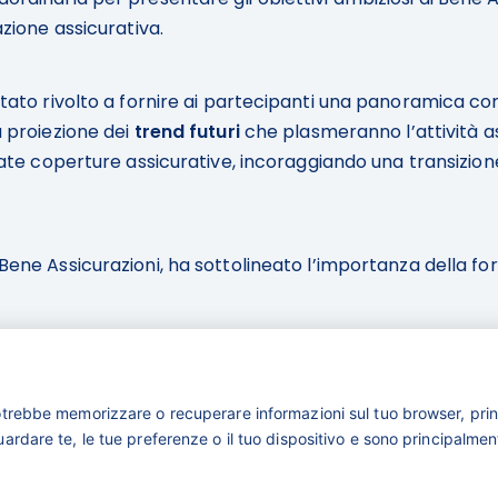
zione assicurativa.
tato rivolto a fornire ai partecipanti una panoramica co
 proiezione dei
trend futuri
che plasmeranno l’attività ass
te coperture assicurative, incoraggiando una transizione 
Bene Assicurazioni, ha sottolineato l’importanza della fo
formazione costituisca una componente essenziale per lo
 per favorirne la crescita e l’evoluzione della professio
otrebbe memorizzare o recuperare informazioni sul tuo browser, prin
rdare te, le tue preferenze o il tuo dispositivo e sono principalmente