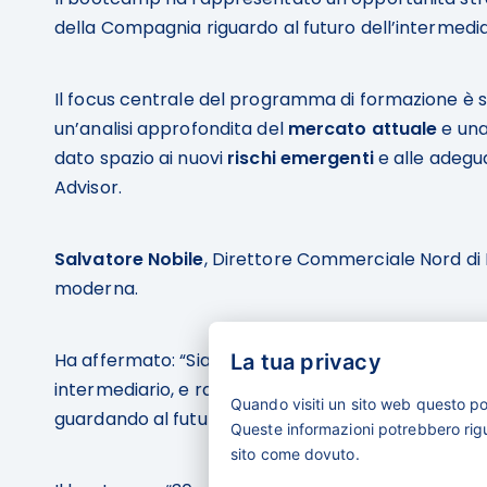
della Compagnia riguardo al futuro dell’intermedia
Il focus centrale del programma di formazione è s
un’analisi approfondita del
mercato attuale
e una
dato spazio ai nuovi
rischi emergenti
e alle adegua
Advisor.
Salvatore Nobile
, Direttore Commerciale Nord di 
moderna.
Ha affermato: “Siamo fortemente convinti che la 
La tua privacy
intermediario, e rappresenti una leva fondamentale
Quando visiti un sito web questo p
guardando al futuro con competenza e serenità.”
Queste informazioni potrebbero rigua
sito come dovuto.