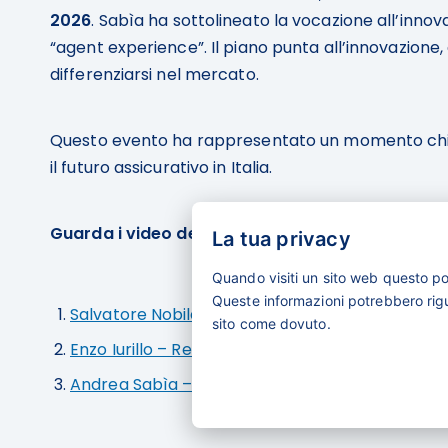
2026
. Sabìa ha sottolineato la vocazione all’inno
“agent experience”. Il piano punta all’innovazione, a
differenziarsi nel mercato.
Questo evento ha rappresentato un momento chiave 
il futuro assicurativo in Italia.
Guarda i video degli interventi chiave:
La tua privacy
Quando visiti un sito web questo p
Queste informazioni potrebbero rigua
Salvatore Nobile – Bene Tour: bPortal Blu e Speci
sito come dovuto.
Enzo Iurillo – Relazione Umana nel Bene Tour
Andrea Sabìa – Conclusioni Bene Tour e Futuro d