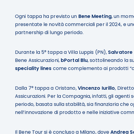
Ogni tappa ha previsto un
Bene Meeting
, un momen
presentate le novità commerciali per il 2024, e un
partnership di lungo periodo.
Durante la 5° tappa a Villa Luppis (PN),
Salvatore 
Bene Assicurazioni,
bPortal Blu
, sottolineando la s
speciality lines
come complemento ai prodotti “core
Dalla 7° tappa a Oristano,
Vincenzo Iurillo
, Diret
Assicurazioni. Per la Compagnia, infatti, gli agent
periodo, basata sulla stabilità, sia finanziaria che 
nell’innovazione di prodotto e nelle iniziative comm
Il Bene Tour si è concluso a Milano, dove
Andrea S