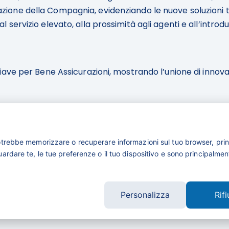
vazione della Compagnia, evidenziando le nuove soluzioni t
l servizio elevato, alla prossimità agli agenti e all’introd
per Bene Assicurazioni, mostrando l’unione di innovazio
otrebbe memorizzare o recuperare informazioni sul tuo browser, prin
rdare te, le tue preferenze o il tuo dispositivo e sono principalmente
ality Lines
Personalizza
Rifi
i Bene Assicurazioni