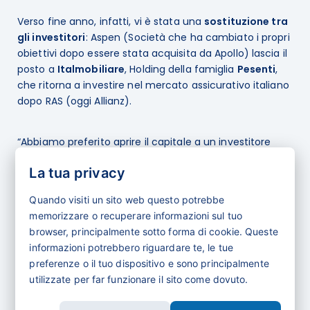
Verso fine anno, infatti, vi è stata una
sostituzione tra
gli investitori
: Aspen (Società che ha cambiato i propri
obiettivi dopo essere stata acquisita da Apollo) lascia il
posto a
Italmobiliare
, Holding della famiglia
Pesenti
,
che ritorna a investire nel mercato assicurativo italiano
dopo RAS (oggi Allianz).
“Abbiamo preferito aprire il capitale a un investitore
industriale, che potesse guidarci verso il mercato dei
La tua privacy
capitali vista la sua lunga esperienza e penso non solo a
una possibile quotazione cui puntiamo alla fine del
Quando visiti un sito web questo potrebbe
nuovo piano (dopo il 2026), ma anche ad un’emissione
memorizzare o recuperare informazioni sul tuo
obbligazionaria che potremmo utilizzare per finanziare
browser, principalmente sotto forma di cookie. Queste
un’eventuale acquisizione”, ha commentato
Andrea
informazioni potrebbero riguardare te, le tue
Sabìa
, Amministratore Delegato di Bene Assicurazioni al
preferenze o il tuo dispositivo e sono principalmente
termine dell’intervista.
utilizzate per far funzionare il sito come dovuto.