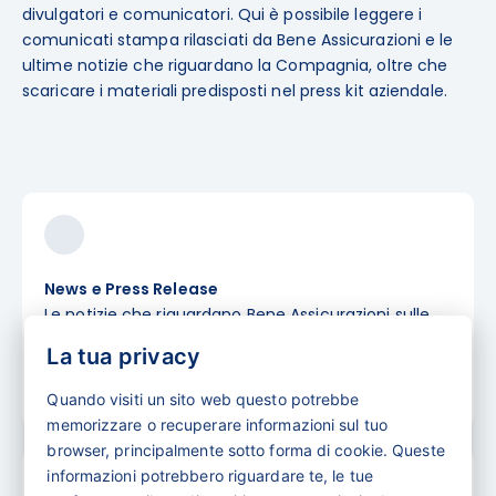
divulgatori e comunicatori. Qui è possibile leggere i
comunicati stampa rilasciati da Bene Assicurazioni e le
ultime notizie che riguardano la Compagnia, oltre che
scaricare i materiali predisposti nel press kit aziendale.
News e Press Release
Le notizie che riguardano Bene Assicurazioni sulle
più importanti testate di settore.
La tua privacy
Scopri
di più
Quando visiti un sito web questo potrebbe
memorizzare o recuperare informazioni sul tuo
browser, principalmente sotto forma di cookie. Queste
informazioni potrebbero riguardare te, le tue